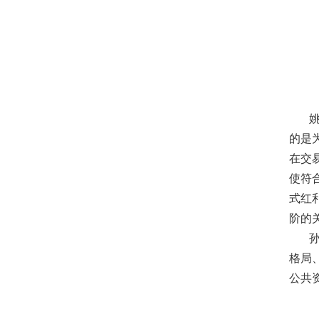
聚势 积微 修德 灵变——协会五届三次会员大会总结
关于北京地区拍卖企业安全生产和消防安全倡议书
京辽拍卖协会座谈交流 共商转型新发展
规范运营强基础 跨业合作促发展——联合党委第六
关于发布《北京地区文物艺术品拍卖佣（酬）金标准
“协会+媒体+法律联动”助力企业发展系列活动之十
姚会
关于做好夏季防暑降温及汛期安全生产工作的通知
的是
党建引领促发展 走访调研谋新篇 ——联合党委第六
在交
关于发布2026年北京市信用承诺企业 拍卖企业（第
使符
党建领航商旅融合，联动赋能行业发展——联合党委组
式红
坚守人民立场 践行正确政绩观——北京拍卖协会流
阶的
议党员
孙立
压实安全责任 筑牢商务领域应急防线——北京拍卖协
格局
艺术疗愈生活 展现积极人生 ——北京拍卖协会姚光
公共
强化内部监督机制 护航协会健康发展——北拍协第
完善治理体系，研究发展重点，共促高质量发展——