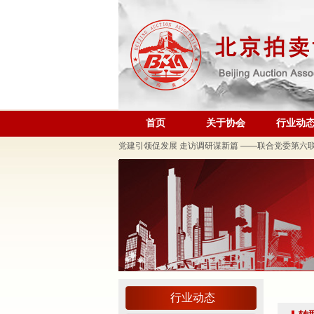
规范运营强基础 跨业合作促发展——联合党委第六
关于发布《北京地区文物艺术品拍卖佣（酬）金标准
“协会+媒体+法律联动”助力企业发展系列活动之十
关于做好夏季防暑降温及汛期安全生产工作的通知
首页
关于协会
行业动
党建引领促发展 走访调研谋新篇 ——联合党委第六
关于发布2026年北京市信用承诺企业 拍卖企业（第
党建领航商旅融合，联动赋能行业发展——联合党委组
坚守人民立场 践行正确政绩观——北京拍卖协会流
议党员
压实安全责任 筑牢商务领域应急防线——北京拍卖协
艺术疗愈生活 展现积极人生 ——北京拍卖协会姚光
强化内部监督机制 护航协会健康发展——北拍协第
完善治理体系，研究发展重点，共促高质量发展——
行业动态
强本领守底线 促行业提质效——协会张颖秘书长参训