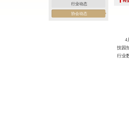
转
党建引领促交流 产教融合共发展——联合党委委员
行业动态
共建活动
协会动态
行业转型 服务为本——中益五福拍卖到访北拍协
关于开展2026年“诚信兴商”倡议企业征集活动的通知
党建引领聚合力 调研赋能促提升——北拍协党支部
4月
发挥党建引领作用 聚合跨行业发展资源——北京市
技园
际经贸标准化促进会
行业
深化数智交流 共促产教融合——姚光锋会长参加北
川流京华 共槌共赢——川京拍卖业务交流座谈会在
关于做好“五一”假期安全生产工作的通知
“协会+媒体+法律联动”助力企业发展系列活动之九
数智+拍卖 提升拍卖服务能力——姚光锋会长参加
关于开展2026年度行业信用承诺活动的通知（第二
“协会+媒体+法律联动 助力企业发展”系列活动之
北京拍卖协会会长姚光锋在2026年全国拍卖行业协
北京拍卖协会参加“2026年全国拍卖行业协会工作会