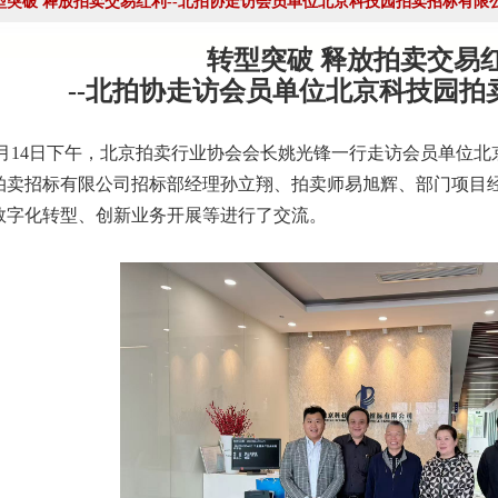
型突破 释放拍卖交易红利--北拍协走访会员单位北京科技园拍卖招标有限
、第六联合支部书记姚光锋参加第三联合支部主题党日暨党建
转型突破 释放拍卖交易
--北拍协走访会员单位北京科技园拍
参加第一联合党委赴京客隆专题调研活动
14日下午，北京拍卖行业协会会长姚光锋一行走访会员单位北
商业服务业行业协会第一联合党委第六联合党支部走访北京国
拍卖招标有限公司招标部经理孙立翔、拍卖师易旭辉、部门项目
数字化转型、创新业务开展等进行了交流。
工商商学院与中国国新举办的数智化交流研讨会
成都召开
——走进理事单位北京鸿盛祥国际拍卖有限公司
中拍协王波会长一行对阿里巴巴调研
批正式启动）
八——走访会员单位北京懋隆拍卖有限公司
会工作会上的交流发言稿
”——姚光锋会长做交流发言