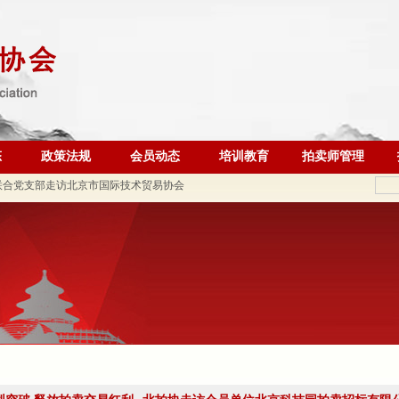
联合党支部到北京国际会议展览业协会走访调研
调查报告》的通知
 ——走进会员单位北京恒泰博车拍卖有限公司
态
政策法规
会员动态
培训教育
拍卖师管理
联合党支部走访北京市国际技术贸易协会
二批）名单的公告
织开展“七一”主题党日活动
动党支部与第六流动联合党支部召开组织生活会并开展民主评
会参加全市商务领域“安全生产月”专项活动
锋会长一行参观刘双舟教授作品展
五届第四次监事会顺利召开
北京拍卖协会召开第五届第六次会长会议
 助力拍卖交易高质量发展