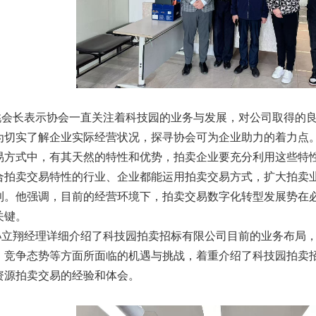
发言稿
联合党支部到北京国际会议展览业协会走访调研
调查报告》的通知
 ——走进会员单位北京恒泰博车拍卖有限公司
长表示协会一直关注着科技园的业务与发展，对公司取得的良
为切实了解企业实际经营状况，探寻协会可为企业助力的着力点
联合党支部走访北京市国际技术贸易协会
易方式中，有其天然的特性和优势，拍卖企业要充分利用这些特
二批）名单的公告
合拍卖交易特性的行业、企业都能运用拍卖交易方式，扩大拍卖
织开展“七一”主题党日活动
利。他强调，目前的经营环境下，拍卖交易数字化转型发展势在
动党支部与第六流动联合党支部召开组织生活会并开展民主评
关键。
翔经理详细介绍了科技园拍卖招标有限公司目前的业务布局，
会参加全市商务领域“安全生产月”专项活动
、竞争态势等方面所面临的机遇与挑战，着重介绍了科技园拍卖
锋会长一行参观刘双舟教授作品展
资源拍卖交易的经验和体会。
五届第四次监事会顺利召开
北京拍卖协会召开第五届第六次会长会议