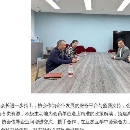
 助力拍卖交易高质量发展
、第六联合支部书记姚光锋参加第三联合支部主题党日暨党建
参加第一联合党委赴京客隆专题调研活动
商业服务业行业协会第一联合党委第六联合党支部走访北京国
工商商学院与中国国新举办的数智化交流研讨会
成都召开
——走进理事单位北京鸿盛祥国际拍卖有限公司
中拍协王波会长一行对阿里巴巴调研
长进一步指出，协会作为企业发展的服务平台与坚强支持，会
批正式启动）
合各类资源，积极主动地为会员单位送上精准的政策解读，搭建
八——走访会员单位北京懋隆拍卖有限公司
，协会倡导企业间增进交流、携手合作，在互鉴互学中凝聚合力
会工作会上的交流发言稿
秘书长张颖、秘书处赵磊随同走访调研。