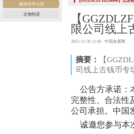
【GGZDLZF2025086
强本领守底线 促行业提质效——协会张颖秘书长参训 助力拍卖交易高质量发展
媒体合作公告
党建引领促交流 产教融合共发展——联合党委委员、第六联合支部书记姚光锋参加
文物拍卖
【GGZDLZ
共建活动
限公司线上
行业转型 服务为本——中益五福拍卖到访北拍协
关于开展2026年“诚信兴商”倡议企业征集活动的通知
2025-12-30 12:06
中国发展网
党建引领聚合力 调研赋能促提升——北拍协党支部参加第一联合党委赴京客隆专题调
发挥党建引领作用 聚合跨行业发展资源——北京市商业服务业行业协会第一联合党
摘要：
【GGZD
际经贸标准化促进会
司线上古钱币专
深化数智交流 共促产教融合——姚光锋会长参加北工商商学院与中国国新举办的数
川流京华 共槌共赢——川京拍卖业务交流座谈会在成都召开
公告方承诺：
关于做好“五一”假期安全生产工作的通知
“协会+媒体+法律联动”助力企业发展系列活动之九——走进理事单位北京鸿盛祥国际
完整性、合法性
数智+拍卖 提升拍卖服务能力——姚光锋会长参加中拍协王波会长一行对阿里巴巴调
公司承担。中国
关于开展2026年度行业信用承诺活动的通知（第二批正式启动）
“协会+媒体+法律联动 助力企业发展”系列活动之八——走访会员单位北京懋隆拍卖有
诚邀您参与本
北京拍卖协会会长姚光锋在2026年全国拍卖行业协会工作会上的交流发言稿