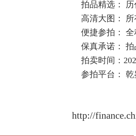
拍品精选： 
北京拍卖协会参加“2026年全国拍卖行业协会工作会”——姚光锋会长做交流发言
聚势 积微 修德 灵变——协会五届三次会员大会总结发言稿
高清大图： 
关于北京地区拍卖企业安全生产和消防安全倡议书
京辽拍卖协会座谈交流 共商转型新发展
便捷参拍： 
规范运营强基础 跨业合作促发展——联合党委第六联合党支部到北京国际会议展览
保真承诺： 
关于发布《北京地区文物艺术品拍卖佣（酬）金标准调查报告》的通知
“协会+媒体+法律联动”助力企业发展系列活动之十 ——走进会员单位北京恒泰博车
拍卖时间：202
关于做好夏季防暑降温及汛期安全生产工作的通知
党建引领促发展 走访调研谋新篇 ——联合党委第六联合党支部走访北京市国际技术
参拍平台： 乾
关于发布2026年北京市信用承诺企业 拍卖企业（第二批）名单的公告
党建领航商旅融合，联动赋能行业发展——联合党委组织开展“七一”主题党日活动
坚守人民立场 践行正确政绩观——北京拍卖协会流动党支部与第六流动联合党支部
议党员
http://finance.
压实安全责任 筑牢商务领域应急防线——北京拍卖协会参加全市商务领域“安全生产月
艺术疗愈生活 展现积极人生 ——北京拍卖协会姚光锋会长一行参观刘双舟教授作品
强化内部监督机制 护航协会健康发展——北拍协第五届第四次监事会顺利召开