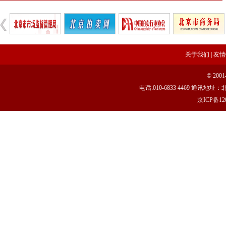
完善治理体系，研究发展重点，共促高质量发展——北京拍卖协会召开第五届第六次
强本领守底线 促行业提质效——协会张颖秘书长参训 助力拍卖交易高质量发展
党建引领促交流 产教融合共发展——联合党委委员、第六联合支部书记姚光锋参加
共建活动
关于我们
|
友情
行业转型 服务为本——中益五福拍卖到访北拍协
© 20
关于开展2026年“诚信兴商”倡议企业征集活动的通知
电话:010-6833 4469 通讯
党建引领聚合力 调研赋能促提升——北拍协党支部参加第一联合党委赴京客隆专题调
京ICP备120
发挥党建引领作用 聚合跨行业发展资源——北京市商业服务业行业协会第一联合党
际经贸标准化促进会
深化数智交流 共促产教融合——姚光锋会长参加北工商商学院与中国国新举办的数
川流京华 共槌共赢——川京拍卖业务交流座谈会在成都召开
关于做好“五一”假期安全生产工作的通知
“协会+媒体+法律联动”助力企业发展系列活动之九——走进理事单位北京鸿盛祥国际
数智+拍卖 提升拍卖服务能力——姚光锋会长参加中拍协王波会长一行对阿里巴巴调
关于开展2026年度行业信用承诺活动的通知（第二批正式启动）
“协会+媒体+法律联动 助力企业发展”系列活动之八——走访会员单位北京懋隆拍卖有