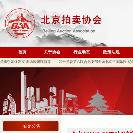
规范运营强基础 跨业合作促发展——联合党委第六联合党支部到北京国际会议展览
关于发布《北京地区文物艺术品拍卖佣（酬）金标准调查报告》的通知
“协会+媒体+法律联动”助力企业发展系列活动之十 ——走进会员单位北京恒泰博车
首页
关于协会
行业动态
政策法规
关于做好夏季防暑降温及汛期安全生产工作的通知
党建引领促发展 走访调研谋新篇 ——联合党委第六联合党支部走访北京市国际技术
关于发布2026年北京市信用承诺企业 拍卖企业（第二批）名单的公告
党建领航商旅融合，联动赋能行业发展——联合党委组织开展“七一”主题党日活动
坚守人民立场 践行正确政绩观——北京拍卖协会流动党支部与第六流动联合党支部
议党员
压实安全责任 筑牢商务领域应急防线——北京拍卖协会参加全市商务领域“安全生产月
艺术疗愈生活 展现积极人生 ——北京拍卖协会姚光锋会长一行参观刘双舟教授作品
强化内部监督机制 护航协会健康发展——北拍协第五届第四次监事会顺利召开
拍卖公告
完善治理体系，研究发展重点，共促高质量发展——北京拍卖协会召开第五届第六次