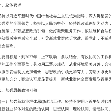
发言稿
、总体要求
以习近平新时代中国特色社会主义思想为指导，深入贯彻党的
加强党的全面领导，坚持以人民为中心，坚持以改革创新为动力
联合党支部到北京国际会议展览业协会走访调研
合施策，加强思想政治引领，做好凝聚服务工作，依法维护合法
调查报告》的通知
 ——走进会员单位北京恒泰博车拍卖有限公司
体获得感幸福感安全感，引导新就业群体听党话、跟党走，不断
社会基础。
联合党支部走访北京市国际技术贸易协会
目标是：到2027年，上下联动、条块结合、有效协同的工作
二批）名单的公告
党的工作全面覆盖，劳动用工逐步规范，从业环境显著改善，合法
织开展“七一”主题党日活动
体服务管理制度更加健全，思想政治引领更加有力，劳动关系更
动党支部与第六流动联合党支部召开组织生活会并开展民主评
障更加充分，职业认可度显著提升，新就业群体全面发展取得更
会参加全市商务领域“安全生产月”专项活动
加强思想政治引领
锋会长一行参观刘双舟教授作品展
五届第四次监事会顺利召开
）加强新就业群体思想政治工作。坚持不懈用习近平新时代中
北京拍卖协会召开第五届第六次会长会议
进新就业群体对党的政治认同、思想认同、理论认同、情感认同