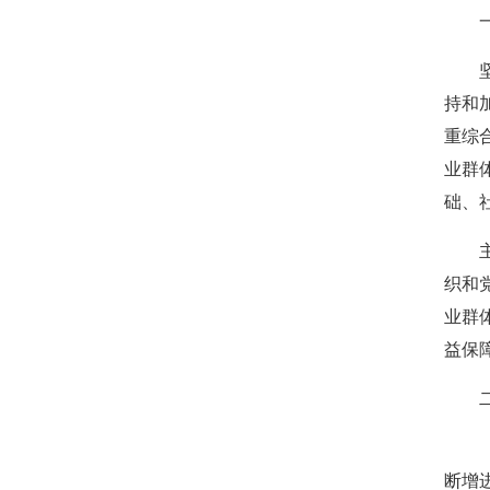
聚势 积微 修德 灵变——协会五届三次会员大会总结
一
关于北京地区拍卖企业安全生产和消防安全倡议书
坚持
京辽拍卖协会座谈交流 共商转型新发展
持和
规范运营强基础 跨业合作促发展——联合党委第六
重综
关于发布《北京地区文物艺术品拍卖佣（酬）金标准
“协会+媒体+法律联动”助力企业发展系列活动之十
业群
关于做好夏季防暑降温及汛期安全生产工作的通知
础、
党建引领促发展 走访调研谋新篇 ——联合党委第六
主要
关于发布2026年北京市信用承诺企业 拍卖企业（第
织和
党建领航商旅融合，联动赋能行业发展——联合党委组
业群
坚守人民立场 践行正确政绩观——北京拍卖协会流
益保
议党员
压实安全责任 筑牢商务领域应急防线——北京拍卖协
二、
艺术疗愈生活 展现积极人生 ——北京拍卖协会姚光
强化内部监督机制 护航协会健康发展——北拍协第
（一
完善治理体系，研究发展重点，共促高质量发展——
断增