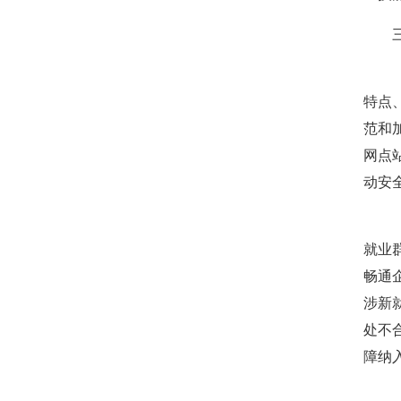
北京拍卖协会参加“2026年全国拍卖行业协会工作会
三、
聚势 积微 修德 灵变——协会五届三次会员大会总结
关于北京地区拍卖企业安全生产和消防安全倡议书
（四
京辽拍卖协会座谈交流 共商转型新发展
特点
范和
网点
动安
（五
就业
畅通
涉新
处不
障纳
（六