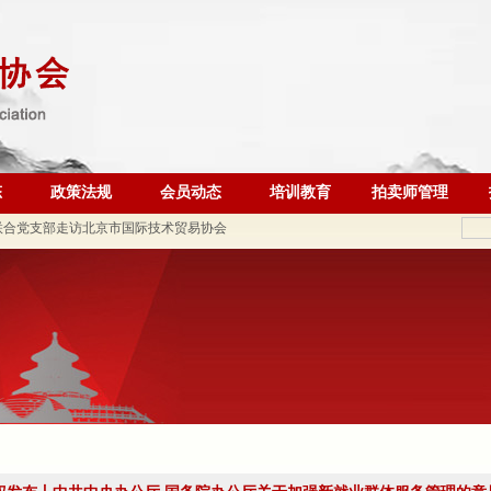
联合党支部到北京国际会议展览业协会走访调研
调查报告》的通知
 ——走进会员单位北京恒泰博车拍卖有限公司
态
政策法规
会员动态
培训教育
拍卖师管理
联合党支部走访北京市国际技术贸易协会
二批）名单的公告
织开展“七一”主题党日活动
动党支部与第六流动联合党支部召开组织生活会并开展民主评
会参加全市商务领域“安全生产月”专项活动
锋会长一行参观刘双舟教授作品展
五届第四次监事会顺利召开
北京拍卖协会召开第五届第六次会长会议
 助力拍卖交易高质量发展