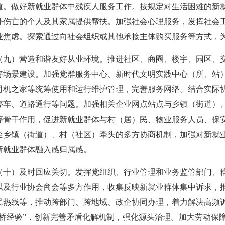
道。做好新就业群体中残疾人服务工作。按规定对生活困难的新
外伤亡的个人及其家属提供帮扶。加强社会心理服务，发挥社会
业焦虑。探索通过向社会组织或其他承接主体购买服务等方式，
）营造和谐友好从业环境。推进社区、商圈、楼宇、园区、交
好场景建设。加强党群服务中心、新时代文明实践中心（所、站
司机之家等统筹使用和运行维护管理，完善服务网络。结合实际
停车、道路通行等问题。加强相关企业网点站点与乡镇（街道）
等骨干作用，促进新就业群体与村（居）民、物业服务人员、保
全乡镇（街道）、村（社区）牵头的多方协商机制，加强对新就
新就业群体融入感归属感。
）及时回应关切。发挥党组织、行业管理和业务监管部门、群
以及行业协会商会等多方作用，收集反映新就业群体集中诉求，
民热线等，推动跨部门、跨地域、政企协同办理，着力解决高频
枫桥经验”，创新完善矛盾化解机制，强化源头治理。加大劳动保