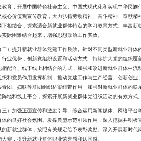
 助力拍卖交易高质量发展
念教育，开展中国特色社会主义、中国式现代化和实现中华民族
、第六联合支部书记姚光锋参加第三联合支部主题党日暨党建
义核心价值观宣传教育，大力弘扬劳动精神、奋斗精神、奉献精
网下相结合，探索适合新就业群体特点的学习教育方式。丰富新
决实际困难结合起来，增强思想政治工作实效。
参加第一联合党委赴京客隆专题调研活动
）提升新就业群体党建工作质效。针对不同类型新就业群体的
商业服务业行业协会第一联合党委第六联合党支部走访北京国
、行业优势，创新党组织设置和活动方式，持续扩大党的组织覆
地相配合、线下线上相结合的方式，加强和改进新就业群体中流
工商商学院与中国国新举办的数智化交流研讨会
组织和党员作用发挥机制，推动党建工作与生产经营、创新创业
成都召开
共青团、妇联等群团组织桥梁纽带作用，加强对新就业群体的联
类阵地和线上平台，探索开展新就业群体党组织活动的有效方式
——走进理事单位北京鸿盛祥国际拍卖有限公司
中拍协王波会长一行对阿里巴巴调研
）加强正面宣传和激励引导。综合运用新闻媒体、网络平台等
批正式启动）
群体的良好社会氛围。发挥典型示范引领作用，深入挖掘并积极
八——走访会员单位北京懋隆拍卖有限公司
献的新就业群体，按照有关规定给予表彰奖励。深入开展新时代
会工作会上的交流发言稿
能大赛，提升新就业群体职业荣誉感和认同感。