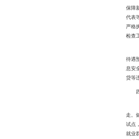
保障
代表
严格
检查
（七
待遇
息安
贷等
四、
（八
走。
试点
就业