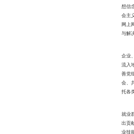
强本领守底线 促行业提质效——协会张颖秘书长参训
想信
党建引领促交流 产教融合共发展——联合党委委员
会主
共建活动
网上
行业转型 服务为本——中益五福拍卖到访北拍协
与解
关于开展2026年“诚信兴商”倡议企业征集活动的通知
党建引领聚合力 调研赋能促提升——北拍协党支部
（二
发挥党建引领作用 聚合跨行业发展资源——北京市
企业
际经贸标准化促进会
流入
深化数智交流 共促产教融合——姚光锋会长参加北
善党
川流京华 共槌共赢——川京拍卖业务交流座谈会在
会、
关于做好“五一”假期安全生产工作的通知
托各
“协会+媒体+法律联动”助力企业发展系列活动之九
数智+拍卖 提升拍卖服务能力——姚光锋会长参加
（三
关于开展2026年度行业信用承诺活动的通知（第二
就业
“协会+媒体+法律联动 助力企业发展”系列活动之
出贡
北京拍卖协会会长姚光锋在2026年全国拍卖行业协
业技