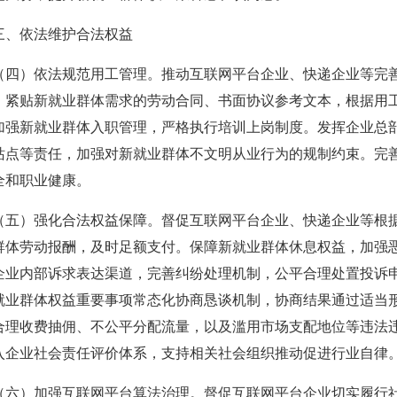
”——姚光锋会长做交流发言
依法维护合法权益
发言稿
）依法规范用工管理。推动互联网平台企业、快递企业等完善
、紧贴新就业群体需求的劳动合同、书面协议参考文本，根据用
加强新就业群体入职管理，严格执行培训上岗制度。发挥企业总
站点等责任，加强对新就业群体不文明从业行为的规制约束。完
全和职业健康。
）强化合法权益保障。督促互联网平台企业、快递企业等根据
群体劳动报酬，及时足额支付。保障新就业群体休息权益，加强
企业内部诉求表达渠道，完善纠纷处理机制，公平合理处置投诉
就业群体权益重要事项常态化协商恳谈机制，协商结果通过适当
合理收费抽佣、不公平分配流量，以及滥用市场支配地位等违法
入企业社会责任评价体系，支持相关社会组织推动促进行业自律
）加强互联网平台算法治理。督促互联网平台企业切实履行社