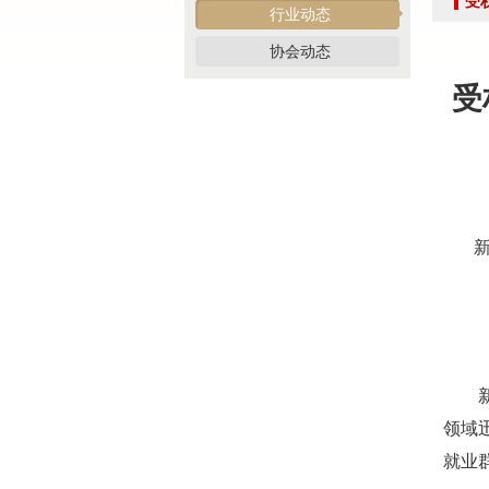
受
党建引领促交流 产教融合共发展——联合党委委员
行业动态
共建活动
协会动态
行业转型 服务为本——中益五福拍卖到访北拍协
受
关于开展2026年“诚信兴商”倡议企业征集活动的通知
党建引领聚合力 调研赋能促提升——北拍协党支部
发挥党建引领作用 聚合跨行业发展资源——北京市
际经贸标准化促进会
深化数智交流 共促产教融合——姚光锋会长参加北
新
川流京华 共槌共赢——川京拍卖业务交流座谈会在
关于做好“五一”假期安全生产工作的通知
“协会+媒体+法律联动”助力企业发展系列活动之九
数智+拍卖 提升拍卖服务能力——姚光锋会长参加
关于开展2026年度行业信用承诺活动的通知（第二
新就
“协会+媒体+法律联动 助力企业发展”系列活动之
领域
北京拍卖协会会长姚光锋在2026年全国拍卖行业协
就业
北京拍卖协会参加“2026年全国拍卖行业协会工作会