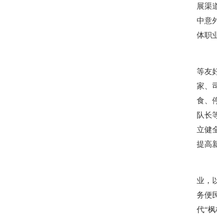
展渠
中意
体职
（九
等友
家、
食、
队长
立健
提高
（十
业，
务便
代“