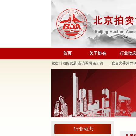
规范运营强基础 跨业合作促发展——联合党委第六
关于发布《北京地区文物艺术品拍卖佣（酬）金标准
“协会+媒体+法律联动”助力企业发展系列活动之十
关于做好夏季防暑降温及汛期安全生产工作的通知
首页
关于协会
行业动
党建引领促发展 走访调研谋新篇 ——联合党委第六
关于发布2026年北京市信用承诺企业 拍卖企业（第
党建领航商旅融合，联动赋能行业发展——联合党委组
坚守人民立场 践行正确政绩观——北京拍卖协会流
议党员
压实安全责任 筑牢商务领域应急防线——北京拍卖协
艺术疗愈生活 展现积极人生 ——北京拍卖协会姚光
强化内部监督机制 护航协会健康发展——北拍协第
完善治理体系，研究发展重点，共促高质量发展——
行业动态
强本领守底线 促行业提质效——协会张颖秘书长参训