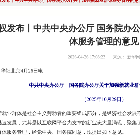
权发布丨中共中央办公厅 国务院办公厅关于加强新就业群体服务管理的意
、第六联合支部书记姚光锋参加第三联合支部主题党日暨党建
权发布丨中共中央办公厅 国务院办
参加第一联合党委赴京客隆专题调研活动
体服务管理的意见
商业服务业行业协会第一联合党委第六联合党支部走访北京国
2026-04-26 17:08:23
来源：
新华
工商商学院与中国国新举办的数智化交流研讨会
华社北京4月26日电
成都召开
中共中央办公厅 国务院办公厅关于加强新就业群
——走进理事单位北京鸿盛祥国际拍卖有限公司
（2025年10月29日）
中拍协王波会长一行对阿里巴巴调研
批正式启动）
业群体是社会主义劳动者的重要组成部分，是经济社会发展不
八——走访会员单位北京懋隆拍卖有限公司
迅速发展，尤其是以互联网平台为支撑的新业态大量涌现，聚集
会工作会上的交流发言稿
群体服务管理，经党中央、国务院同意，现提出如下意见。
”——姚光锋会长做交流发言