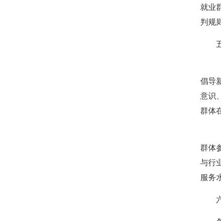
就业
判规
五、
（十
倡导
意识
群体
（十
群体
与行
服务
六、