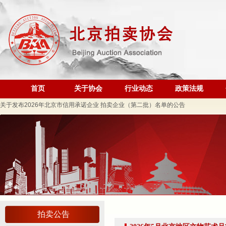
规范运营强基础 跨业合作促发展——联合党委第六联合党支部到北京国际会议展览
关于发布《北京地区文物艺术品拍卖佣（酬）金标准调查报告》的通知
“协会+媒体+法律联动”助力企业发展系列活动之十 ——走进会员单位北京恒泰博车
关于做好夏季防暑降温及汛期安全生产工作的通知
党建引领促发展 走访调研谋新篇 ——联合党委第六联合党支部走访北京市国际技术
首页
关于协会
行业动态
政策法规
关于发布2026年北京市信用承诺企业 拍卖企业（第二批）名单的公告
党建领航商旅融合，联动赋能行业发展——联合党委组织开展“七一”主题党日活动
坚守人民立场 践行正确政绩观——北京拍卖协会流动党支部与第六流动联合党支部
议党员
压实安全责任 筑牢商务领域应急防线——北京拍卖协会参加全市商务领域“安全生产月
艺术疗愈生活 展现积极人生 ——北京拍卖协会姚光锋会长一行参观刘双舟教授作品
强化内部监督机制 护航协会健康发展——北拍协第五届第四次监事会顺利召开
完善治理体系，研究发展重点，共促高质量发展——北京拍卖协会召开第五届第六次
强本领守底线 促行业提质效——协会张颖秘书长参训 助力拍卖交易高质量发展
拍卖公告
党建引领促交流 产教融合共发展——联合党委委员、第六联合支部书记姚光锋参加