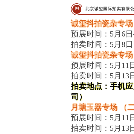
聚势 积微 修德 灵变——协会五届三次会员大会总结发言稿
04
北京诚玺国际拍卖有限
关于北京地区拍卖企业安全生产和消防安全倡议书
诚玺抖拍瓷杂专场
京辽拍卖协会座谈交流 共商转型新发展
预展时间：5月6日
拍卖时间：5月8日
诚玺抖拍瓷杂专场
预展时间：5月11
拍卖时间：5月13
拍卖地点：手机应
司）
月塘玉器专场 （
预展时间：5月11
拍卖时间：5月13