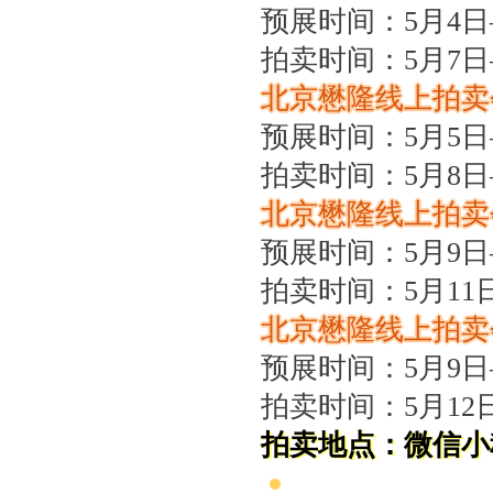
预展时间：5月4日
关于北京地区拍卖企业安全生产和消防安全倡议书
拍卖时间：5月7日
京辽拍卖协会座谈交流 共商转型新发展
规范运营强基础 跨业合作促发展——联合党委第六联合党支部到北京国际会议展览
北京懋隆线上拍卖会
关于发布《北京地区文物艺术品拍卖佣（酬）金标准调查报告》的通知
预展时间：5月5日
“协会+媒体+法律联动”助力企业发展系列活动之十 ——走进会员单位北京恒泰博车
拍卖时间：5月8日
关于做好夏季防暑降温及汛期安全生产工作的通知
北京懋隆线上拍卖会
党建引领促发展 走访调研谋新篇 ——联合党委第六联合党支部走访北京市国际技术
关于发布2026年北京市信用承诺企业 拍卖企业（第二批）名单的公告
预展时间：5月9日
党建领航商旅融合，联动赋能行业发展——联合党委组织开展“七一”主题党日活动
拍卖时间：5月11
坚守人民立场 践行正确政绩观——北京拍卖协会流动党支部与第六流动联合党支部
北京懋隆线上拍卖会
议党员
预展时间：5月9日
压实安全责任 筑牢商务领域应急防线——北京拍卖协会参加全市商务领域“安全生产月
艺术疗愈生活 展现积极人生 ——北京拍卖协会姚光锋会长一行参观刘双舟教授作品
拍卖时间：5月12
强化内部监督机制 护航协会健康发展——北拍协第五届第四次监事会顺利召开
拍卖地点：微信小
完善治理体系，研究发展重点，共促高质量发展——北京拍卖协会召开第五届第六次
强本领守底线 促行业提质效——协会张颖秘书长参训 助力拍卖交易高质量发展