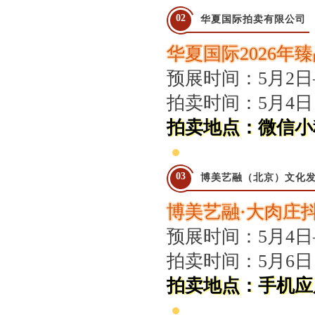
党建引领促交流 产教融合共发展——联合党委委员、第六联合支部书记姚光锋参加
02
华夏国际拍卖有限公司
共建活动
华夏国际2026
行业转型 服务为本——中益五福拍卖到访北拍协
预展时间：5月2日
关于开展2026年“诚信兴商”倡议企业征集活动的通知
党建引领聚合力 调研赋能促提升——北拍协党支部参加第一联合党委赴京客隆专题调
拍卖时间：5月4日
发挥党建引领作用 聚合跨行业发展资源——北京市商业服务业行业协会第一联合党
拍卖地点：
微信小
际经贸标准化促进会
深化数智交流 共促产教融合——姚光锋会长参加北工商商学院与中国国新举办的数
川流京华 共槌共赢——川京拍卖业务交流座谈会在成都召开
03
博美艺融（北京）文化
关于做好“五一”假期安全生产工作的通知
博美艺融·大肉庄
“协会+媒体+法律联动”助力企业发展系列活动之九——走进理事单位北京鸿盛祥国际
预展时间：5月4日
数智+拍卖 提升拍卖服务能力——姚光锋会长参加中拍协王波会长一行对阿里巴巴调
关于开展2026年度行业信用承诺活动的通知（第二批正式启动）
拍卖时间：5月6日
“协会+媒体+法律联动 助力企业发展”系列活动之八——走访会员单位北京懋隆拍卖有
拍卖地点：手机应
北京拍卖协会会长姚光锋在2026年全国拍卖行业协会工作会上的交流发言稿
北京拍卖协会参加“2026年全国拍卖行业协会工作会”——姚光锋会长做交流发言