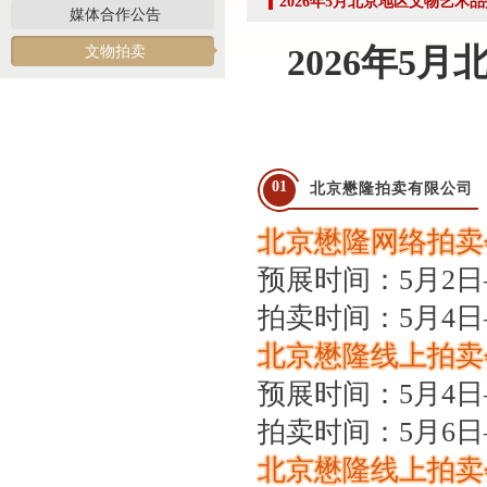
2026年5月北京地区文物艺术
媒体合作公告
共建活动
2026年5
文物拍卖
行业转型 服务为本——中益五福拍卖到访北拍协
关于开展2026年“诚信兴商”倡议企业征集活动的通知
党建引领聚合力 调研赋能促提升——北拍协党支部参加第一联合党委赴京客隆专题调
发挥党建引领作用 聚合跨行业发展资源——北京市商业服务业行业协会第一联合党
际经贸标准化促进会
01
北京懋隆拍卖有限公司
深化数智交流 共促产教融合——姚光锋会长参加北工商商学院与中国国新举办的数
北京懋隆网络拍卖会
川流京华 共槌共赢——川京拍卖业务交流座谈会在成都召开
关于做好“五一”假期安全生产工作的通知
预展时间：5月2日
“协会+媒体+法律联动”助力企业发展系列活动之九——走进理事单位北京鸿盛祥国际
拍卖时间：5月4日
数智+拍卖 提升拍卖服务能力——姚光锋会长参加中拍协王波会长一行对阿里巴巴调
北京懋隆线上拍卖会
关于开展2026年度行业信用承诺活动的通知（第二批正式启动）
预展时间：5月4日
“协会+媒体+法律联动 助力企业发展”系列活动之八——走访会员单位北京懋隆拍卖有
北京拍卖协会会长姚光锋在2026年全国拍卖行业协会工作会上的交流发言稿
拍卖时间：5月6日
北京拍卖协会参加“2026年全国拍卖行业协会工作会”——姚光锋会长做交流发言
北京懋隆线上拍卖会
聚势 积微 修德 灵变——协会五届三次会员大会总结发言稿