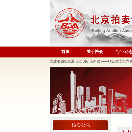
规范运营强基础 跨业合作促发展——联合党委第六
关于发布《北京地区文物艺术品拍卖佣（酬）金标准
“协会+媒体+法律联动”助力企业发展系列活动之十
首页
关于协会
行业动
关于做好夏季防暑降温及汛期安全生产工作的通知
党建引领促发展 走访调研谋新篇 ——联合党委第六
关于发布2026年北京市信用承诺企业 拍卖企业（第
党建领航商旅融合，联动赋能行业发展——联合党委组
坚守人民立场 践行正确政绩观——北京拍卖协会流
议党员
压实安全责任 筑牢商务领域应急防线——北京拍卖协
艺术疗愈生活 展现积极人生 ——北京拍卖协会姚光
强化内部监督机制 护航协会健康发展——北拍协第
拍卖公告
完善治理体系，研究发展重点，共促高质量发展——