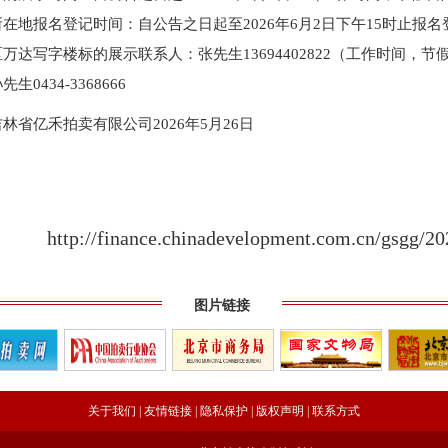
北京拍卖协会召开第五届第六次会长会议
在地报名登记时间：自公告之日起至2026年6月2日下午15时止报
 助力拍卖交易高质量发展
万达写字楼标的展示联系人：张先生13694402822（工作时间，
、第六联合支部书记姚光锋参加第三联合支部主题党日暨党建
生0434-3368666
吉林省亿禾拍卖有限公司2026年5月26日
参加第一联合党委赴京客隆专题调研活动
商业服务业行业协会第一联合党委第六联合党支部走访北京国
http://finance.chinadevelopment.com.cn/gsgg/2
工商商学院与中国国新举办的数智化交流研讨会
成都召开
图片链接
——走进理事单位北京鸿盛祥国际拍卖有限公司
中拍协王波会长一行对阿里巴巴调研
批正式启动）
关于我们
|
友情链接
|
隐私保护
|
版权声明
|
联系方式
八——走访会员单位北京懋隆拍卖有限公司