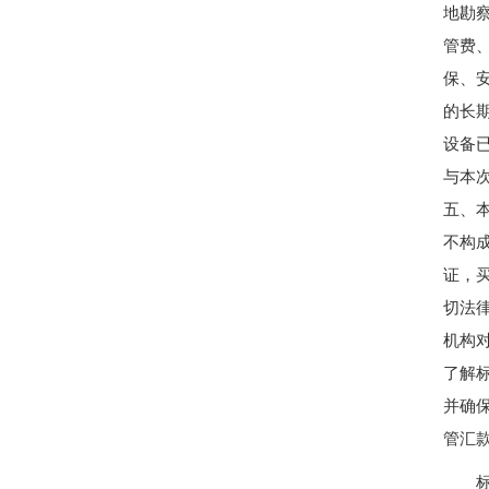
地勘
北京拍卖协会参加“2026年全国拍卖行业协会工作会
聚势 积微 修德 灵变——协会五届三次会员大会总结
管费
关于北京地区拍卖企业安全生产和消防安全倡议书
保、
京辽拍卖协会座谈交流 共商转型新发展
的长
规范运营强基础 跨业合作促发展——联合党委第六
设备
关于发布《北京地区文物艺术品拍卖佣（酬）金标准
与本
“协会+媒体+法律联动”助力企业发展系列活动之十
五、
关于做好夏季防暑降温及汛期安全生产工作的通知
不构
党建引领促发展 走访调研谋新篇 ——联合党委第六
证，
关于发布2026年北京市信用承诺企业 拍卖企业（第
切法
党建领航商旅融合，联动赋能行业发展——联合党委组
机构
坚守人民立场 践行正确政绩观——北京拍卖协会流
了解
议党员
并确
压实安全责任 筑牢商务领域应急防线——北京拍卖协
管汇
艺术疗愈生活 展现积极人生 ——北京拍卖协会姚光
强化内部监督机制 护航协会健康发展——北拍协第