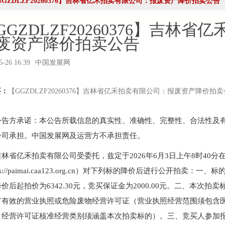
GGZDLZF20260376】吉林省亿禾拍卖有限公司：报废资产降价拍卖公告
 助力拍卖交易高质量发展
、第六联合支部书记姚光锋参加第三联合支部主题党日暨党建
GGZDLZF20260376】吉林
废资产降价拍卖公告
5-26 16:39
中国发展网
参加第一联合党委赴京客隆专题调研活动
商业服务业行业协会第一联合党委第六联合党支部走访北京国
要：
【GGZDLZF20260376】吉林省亿禾拍卖有限公司：报废资产降价拍
工商商学院与中国国新举办的数智化交流研讨会
公告方承诺：本公告所载信息的真实性、准确性、完整性、合法性及
成都召开
公司承担。中国发展网及运营方不承担责任。
吉林省亿禾拍卖有限公司受委托，兹定于2026年6月3日上午8时40分
——走进理事单位北京鸿盛祥国际拍卖有限公司
tps://paimai.caa123.org.cn）对下列标的降价后进行公开拍卖：
中拍协王波会长一行对阿里巴巴调研
价后起拍价为6342.30元，竞买保证金为2000.00元。二、本次
批正式启动）
有有效的营业执照或危险废物经营许可证（营业执照经营范围须包含
八——走访会员单位北京懋隆拍卖有限公司
；经营许可证核准经营类别须涵盖本次拍卖标的）。三、竞买人参加
会工作会上的交流发言稿