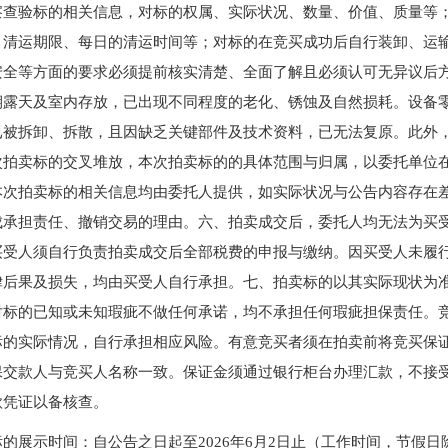
察查验标的相关信息，对标的权属、实际状况、数量、价值、质量等
”——姚光锋会长做交流发言
发言稿
、清运期限、每日的清运时间等；对标的在竞买成功后自行装卸、运
安全等方面的要求必须提前核实清楚、全面了解且必须认可无异议后
期露天及室内存放，已出现不同程度的老化、锈蚀及自然损耗。设备
联合党支部到北京国际会议展览业协会走访调研
已被拆卸、拆散，且因缺乏关键部件及技术资料，已无法复原。此外
调查报告》的通知
次拍卖标的交叉堆放，本次拍卖标的的具体范围与归属，以委托单位
 ——走进会员单位北京恒泰博车拍卖有限公司
本次拍卖标的相关信息均由委托人提供，如实际状况与公告内容存在
成承担责任、撤销交易的理由。六、拍卖成交后，委托人均无法为买
联合党支部走访北京市国际技术贸易协会
买受人须自行负责拍卖成交后全部税费的申报与缴纳。因买受人未履
二批）名单的公告
律后果及损失，均由买受人自行承担。七、拍卖标的以其实际现状为
织开展“七一”主题党日活动
对标的已知或未知瑕疵不做任何承诺，均不承担任何瑕疵担保责任。
动党支部与第六流动联合党支部召开组织生活会并开展民主评
标的实际情况，自行承担相应风险。有意竞买者须在拍卖前将竞买保
保交款人与竞买人名称一致。保证金须通过银行柜台办理汇款，不接
会参加全市商务领域“安全生产月”专项活动
款凭证以备核查。
锋会长一行参观刘双舟教授作品展
五届第四次监事会顺利召开
标的展示时间：自公告之日起至2026年6月2日止（工作时间，节假