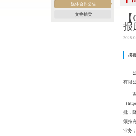
【
强本领守底线 促行业提质效——协会张颖秘书长参训
媒体合作公告
党建引领促交流 产教融合共发展——联合党委委员
文物拍卖
【
共建活动
报
行业转型 服务为本——中益五福拍卖到访北拍协
关于开展2026年“诚信兴商”倡议企业征集活动的通知
2026-0
党建引领聚合力 调研赋能促提升——北拍协党支部
发挥党建引领作用 聚合跨行业发展资源——北京市
摘
际经贸标准化促进会
深化数智交流 共促产教融合——姚光锋会长参加北
川流京华 共槌共赢——川京拍卖业务交流座谈会在
有限
关于做好“五一”假期安全生产工作的通知
“协会+媒体+法律联动”助力企业发展系列活动之九
（ht
数智+拍卖 提升拍卖服务能力——姚光锋会长参加
批，降
关于开展2026年度行业信用承诺活动的通知（第二
须持
“协会+媒体+法律联动 助力企业发展”系列活动之
业务
北京拍卖协会会长姚光锋在2026年全国拍卖行业协