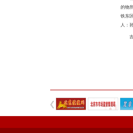
完善治理体系，研究发展重点，共促高质量发展——
的物所
强本领守底线 促行业提质效——协会张颖秘书长参训
铁东区
党建引领促交流 产教融合共发展——联合党委委员
人：孙先
共建活动
行业转型 服务为本——中益五福拍卖到访北拍协
关于开展2026年“诚信兴商”倡议企业征集活动的通知
党建引领聚合力 调研赋能促提升——北拍协党支部
发挥党建引领作用 聚合跨行业发展资源——北京市
际经贸标准化促进会
深化数智交流 共促产教融合——姚光锋会长参加北
川流京华 共槌共赢——川京拍卖业务交流座谈会在
关于做好“五一”假期安全生产工作的通知
“协会+媒体+法律联动”助力企业发展系列活动之九
数智+拍卖 提升拍卖服务能力——姚光锋会长参加
关于开展2026年度行业信用承诺活动的通知（第二
“协会+媒体+法律联动 助力企业发展”系列活动之