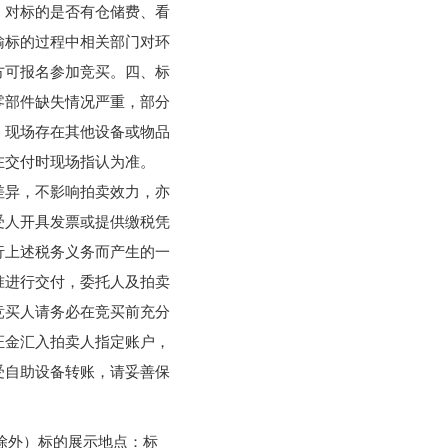
；对标的是否有仓储费、看
输标的过程中相关部门对环
方可报名参加竞买。四、标
零部件缺失情况严重，部分
，现场存在其他设备或物品
在交付时现场指认为准。
差异，不影响拍卖效力，亦
受人开具发票或提供缴税凭
行上述税务义务而产生的一
准进行交付，委托人及拍卖
竞买人请务必在竞买前充分
证金汇入拍卖人指定账户，
受自助设备转账，请妥善保
日除外）标的展示地点：标