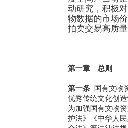
聚势 积微 修德 灵变——协会五届三次会员大会总结发言稿
动研究，积极对
关于北京地区拍卖企业安全生产和消防安全倡议书
物数据的市场价
京辽拍卖协会座谈交流 共商转型新发展
拍卖交易高质量
规范运营强基础 跨业合作促发展——联合党委第六联合党支部到北京国际会议展览
关于发布《北京地区文物艺术品拍卖佣（酬）金标准调查报告》的通知
“协会+媒体+法律联动”助力企业发展系列活动之十 ——走进会员单位北京恒泰博车
关于做好夏季防暑降温及汛期安全生产工作的通知
党建引领促发展 走访调研谋新篇 ——联合党委第六联合党支部走访北京市国际技术
第一章 总则
关于发布2026年北京市信用承诺企业 拍卖企业（第二批）名单的公告
党建领航商旅融合，联动赋能行业发展——联合党委组织开展“七一”主题党日活动
坚守人民立场 践行正确政绩观——北京拍卖协会流动党支部与第六流动联合党支部
第一条
国有文物资
议党员
优秀传统文化创造
压实安全责任 筑牢商务领域应急防线——北京拍卖协会参加全市商务领域“安全生产月
为加强国有文物资
艺术疗愈生活 展现积极人生 ——北京拍卖协会姚光锋会长一行参观刘双舟教授作品
强化内部监督机制 护航协会健康发展——北拍协第五届第四次监事会顺利召开
护法》《中华人民
完善治理体系，研究发展重点，共促高质量发展——北京拍卖协会召开第五届第六次