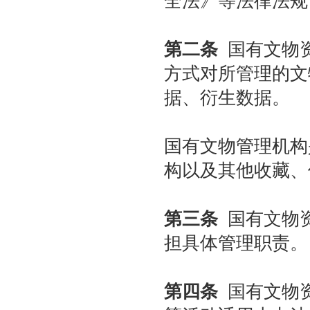
全法》等法律法规
强本领守底线 促行业提质效——协会张颖秘书长参训 助力拍卖交易高质量发展
党建引领促交流 产教融合共发展——联合党委委员、第六联合支部书记姚光锋参加
第二条
国有文物资
共建活动
行业转型 服务为本——中益五福拍卖到访北拍协
方式对所管理的文
关于开展2026年“诚信兴商”倡议企业征集活动的通知
据、衍生数据。
党建引领聚合力 调研赋能促提升——北拍协党支部参加第一联合党委赴京客隆专题调
发挥党建引领作用 聚合跨行业发展资源——北京市商业服务业行业协会第一联合党
国有文物管理机构
际经贸标准化促进会
深化数智交流 共促产教融合——姚光锋会长参加北工商商学院与中国国新举办的数
构以及其他收藏、
川流京华 共槌共赢——川京拍卖业务交流座谈会在成都召开
关于做好“五一”假期安全生产工作的通知
第三条
国有文物资
“协会+媒体+法律联动”助力企业发展系列活动之九——走进理事单位北京鸿盛祥国际
担具体管理职责。
数智+拍卖 提升拍卖服务能力——姚光锋会长参加中拍协王波会长一行对阿里巴巴调
关于开展2026年度行业信用承诺活动的通知（第二批正式启动）
“协会+媒体+法律联动 助力企业发展”系列活动之八——走访会员单位北京懋隆拍卖有
第四条
国有文物资
北京拍卖协会会长姚光锋在2026年全国拍卖行业协会工作会上的交流发言稿