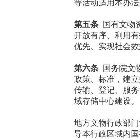
等活动适用本办法
北京拍卖协会参加“2026年全国拍卖行业协会工作会”——姚光锋会长做交流发言
聚势 积微 修德 灵变——协会五届三次会员大会总结发言稿
关于北京地区拍卖企业安全生产和消防安全倡议书
第五条
国有文物资
京辽拍卖协会座谈交流 共商转型新发展
开放有序、利用有
优先、实现社会效
第六条
国务院文物
政策、标准，建立
传输、登记、服务
域存储中心建设。
地方文物行政部门
导本行政区域内国