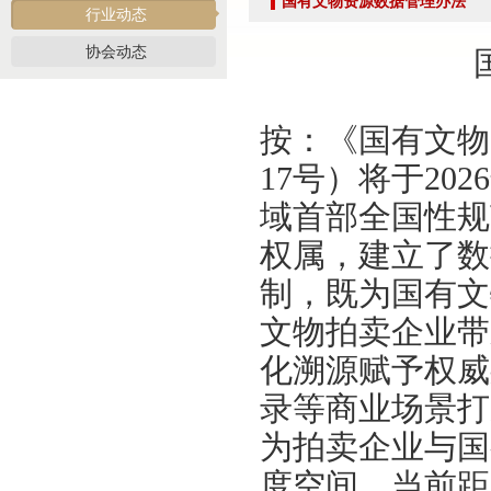
国有文物资源数据管理办法
党建引领促交流 产教融合共发展——联合党委委员、第六联合支部书记姚光锋参加
行业动态
共建活动
协会动态
行业转型 服务为本——中益五福拍卖到访北拍协
关于开展2026年“诚信兴商”倡议企业征集活动的通知
按：《国有文物
党建引领聚合力 调研赋能促提升——北拍协党支部参加第一联合党委赴京客隆专题调
发挥党建引领作用 聚合跨行业发展资源——北京市商业服务业行业协会第一联合党
17号）将于20
际经贸标准化促进会
域首部全国性规
深化数智交流 共促产教融合——姚光锋会长参加北工商商学院与中国国新举办的数
权属，建立了数
川流京华 共槌共赢——川京拍卖业务交流座谈会在成都召开
制，既为国有文
关于做好“五一”假期安全生产工作的通知
“协会+媒体+法律联动”助力企业发展系列活动之九——走进理事单位北京鸿盛祥国际
文物拍卖企业带
数智+拍卖 提升拍卖服务能力——姚光锋会长参加中拍协王波会长一行对阿里巴巴调
化溯源赋予权威
关于开展2026年度行业信用承诺活动的通知（第二批正式启动）
录等商业场景打
“协会+媒体+法律联动 助力企业发展”系列活动之八——走访会员单位北京懋隆拍卖有
为拍卖企业与国
北京拍卖协会会长姚光锋在2026年全国拍卖行业协会工作会上的交流发言稿
北京拍卖协会参加“2026年全国拍卖行业协会工作会”——姚光锋会长做交流发言
度空间。当前距