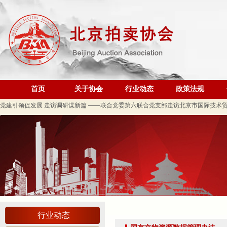
规范运营强基础 跨业合作促发展——联合党委第六联合党支部到北京国际会议展览
关于发布《北京地区文物艺术品拍卖佣（酬）金标准调查报告》的通知
“协会+媒体+法律联动”助力企业发展系列活动之十 ——走进会员单位北京恒泰博车
关于做好夏季防暑降温及汛期安全生产工作的通知
首页
关于协会
行业动态
政策法规
党建引领促发展 走访调研谋新篇 ——联合党委第六联合党支部走访北京市国际技术
关于发布2026年北京市信用承诺企业 拍卖企业（第二批）名单的公告
党建领航商旅融合，联动赋能行业发展——联合党委组织开展“七一”主题党日活动
坚守人民立场 践行正确政绩观——北京拍卖协会流动党支部与第六流动联合党支部
议党员
压实安全责任 筑牢商务领域应急防线——北京拍卖协会参加全市商务领域“安全生产月
艺术疗愈生活 展现积极人生 ——北京拍卖协会姚光锋会长一行参观刘双舟教授作品
强化内部监督机制 护航协会健康发展——北拍协第五届第四次监事会顺利召开
完善治理体系，研究发展重点，共促高质量发展——北京拍卖协会召开第五届第六次
行业动态
强本领守底线 促行业提质效——协会张颖秘书长参训 助力拍卖交易高质量发展