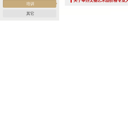
关于举办文物艺术品价格专业
关于开展2026年“诚信兴商”倡议企业征集活动的通知
培训
党建引领聚合力 调研赋能促提升——北拍协党支部参加第一联合党委赴京客隆专题调
其它
发挥党建引领作用 聚合跨行业发展资源——北京市商业服务业行业协会第一联合党
际经贸标准化促进会
深化数智交流 共促产教融合——姚光锋会长参加北工商商学院与中国国新举办的数
川流京华 共槌共赢——川京拍卖业务交流座谈会在成都召开
关于做好“五一”假期安全生产工作的通知
“协会+媒体+法律联动”助力企业发展系列活动之九——走进理事单位北京鸿盛祥国际
数智+拍卖 提升拍卖服务能力——姚光锋会长参加中拍协王波会长一行对阿里巴巴调
关于开展2026年度行业信用承诺活动的通知（第二批正式启动）
“协会+媒体+法律联动 助力企业发展”系列活动之八——走访会员单位北京懋隆拍卖有
北京拍卖协会会长姚光锋在2026年全国拍卖行业协会工作会上的交流发言稿
北京拍卖协会参加“2026年全国拍卖行业协会工作会”——姚光锋会长做交流发言
聚势 积微 修德 灵变——协会五届三次会员大会总结发言稿
关于北京地区拍卖企业安全生产和消防安全倡议书
京辽拍卖协会座谈交流 共商转型新发展