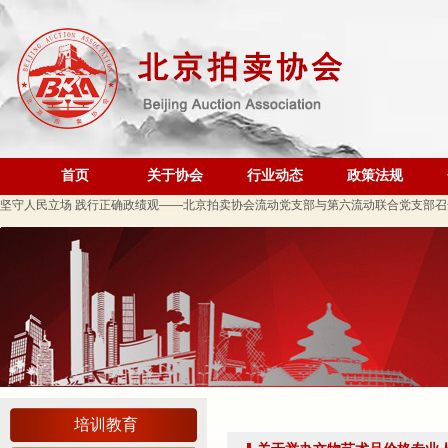
关于发布《北京地区文物艺术品拍卖佣（酬）金标准调查报告》的通知
“协会+媒体+法律联动”助力企业发展系列活动之十 ——走进会员单位北京恒泰博车
关于做好夏季防暑降温及汛期安全生产工作的通知
党建引领促发展 走访调研谋新篇 ——联合党委第六联合党支部走访北京市国际技术
关于发布2026年北京市信用承诺企业 拍卖企业（第二批）名单的公告
党建领航商旅融合，联动赋能行业发展——联合党委组织开展“七一”主题党日活动
首页
关于协会
行业动态
政策法规
坚守人民立场 践行正确政绩观——北京拍卖协会流动党支部与第六流动联合党支部
议党员
压实安全责任 筑牢商务领域应急防线——北京拍卖协会参加全市商务领域“安全生产月
艺术疗愈生活 展现积极人生 ——北京拍卖协会姚光锋会长一行参观刘双舟教授作品
强化内部监督机制 护航协会健康发展——北拍协第五届第四次监事会顺利召开
完善治理体系，研究发展重点，共促高质量发展——北京拍卖协会召开第五届第六次
强本领守底线 促行业提质效——协会张颖秘书长参训 助力拍卖交易高质量发展
党建引领促交流 产教融合共发展——联合党委委员、第六联合支部书记姚光锋参加
共建活动
培训教育
行业转型 服务为本——中益五福拍卖到访北拍协