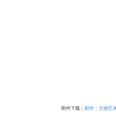
京辽拍卖协会座谈交流 共商转型新发展
附件下载：
附件：文物艺